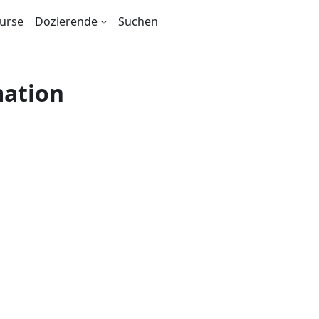
urse
Dozierende
Suchen
mation