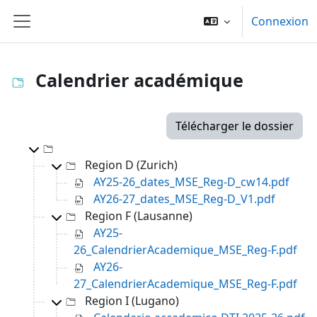
Passer au contenu principal
Connexion
Panneau latéral
Calendrier académique
Télécharger le dossier
Dossier racine
Region D (Zurich)
AY25-26_dates_MSE_Reg-D_cw14.pdf
AY26-27_dates_MSE_Reg-D_V1.pdf
Region F (Lausanne)
AY25-
26_CalendrierAcademique_MSE_Reg-F.pdf
AY26-
27_CalendrierAcademique_MSE_Reg-F.pdf
Region I (Lugano)