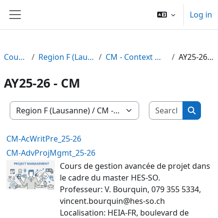
Skip to main content
Log in
Side panel
Courses
Region F (Lausanne)
CM - Context Modules
AY25-26 - CM
AY25-26 - CM
Search c
Course categories
Search
CM-AcWritPre_25-26
CM-AdvProjMgmt_25-26
Cours de gestion avancée de projet dans
le cadre du master HES-SO.
Professeur: V. Bourquin, 079 355 5334,
vincent.bourquin@hes-so.ch
Localisation: HEIA-FR, boulevard de